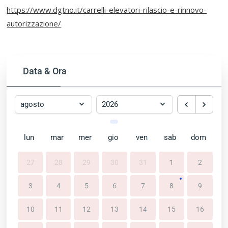
https://www.dgtno.it/carrelli-elevatori-rilascio-e-rinnovo-
autorizzazione/
Data & Ora
lun
mar
mer
gio
ven
sab
dom
27
28
29
30
31
1
2
3
4
5
6
7
8
9
10
11
12
13
14
15
16