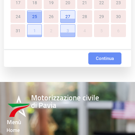
17
18
19
20
21
22
23
24
25
26
27
28
29
30
31
1
2
3
4
5
6
Continua
Motorizzazione civile
di Pavia
Menù
Home