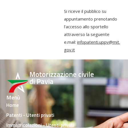
Si riceve il pubblico su
appuntamento prenotando
l’accesso allo sportello
attraverso la seguente
e.mail:
infopatenti.uppv@mit.
gov.it
Motorizzazione civile
di Pavia
Menù
Home
Patenti - Utenti privati
Immatricolazioni - Utenti privati