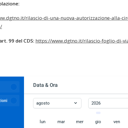
olazione:
ww.dgtno.it/rilascio-di-una-nuova-autorizzazione-alla-c
/
’art. 99 del CDS:
https://www.dgtno.it/rilascio-foglio-di-v
Data & Ora
ioni
lun
mar
mer
gio
ven