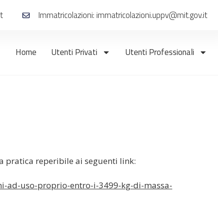
t
Immatricolazioni: immatricolazioni.uppv@mit.gov.it
Home
Utenti Privati
Utenti Professionali
 pratica reperibile ai seguenti link:
hi-ad-uso-proprio-entro-i-3499-kg-di-massa-