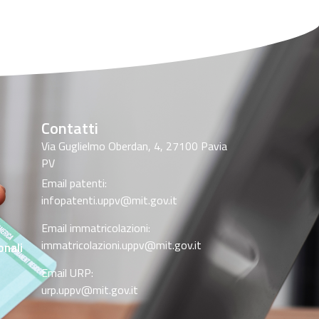
Contatti
Via Guglielmo Oberdan, 4, 27100 Pavia
PV
Email patenti:
infopatenti.uppv@mit.gov.it
Email immatricolazioni:
immatricolazioni.uppv@mit.gov.it
onali
Email URP:
urp.uppv@mit.gov.it