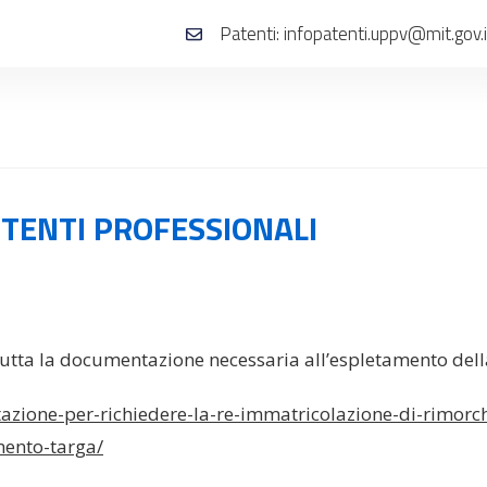
Patenti: infopatenti.uppv@mit.gov.i
UTENTI PROFESSIONALI
tutta la documentazione necessaria all’espletamento della
azione-per-richiedere-la-re-immatricolazione-di-rimorc
mento-targa/